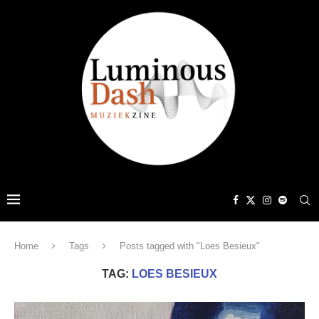
Home
Tags
Posts tagged with "Loes Besieux"
TAG:
LOES BESIEUX