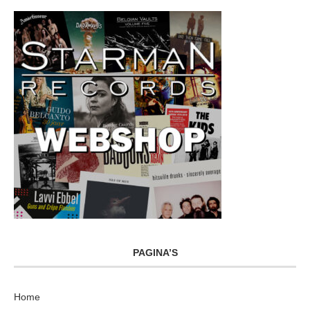
PAGINA’S
Home