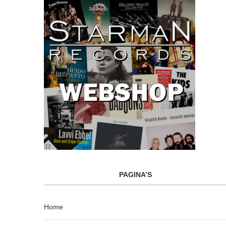
PAGINA’S
Home