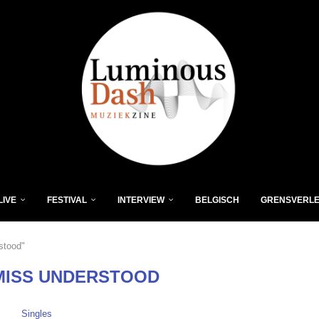
LIVE
FESTIVAL
INTERVIEW
BELGISCH
GRENSVERL
stood"
 MISS UNDERSTOOD
Singles