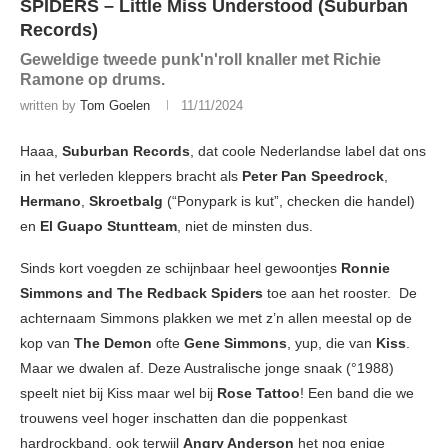
SPIDERS – Little Miss Understood (Suburban
Records)
Geweldige tweede punk'n'roll knaller met Richie
Ramone op drums.
written by
Tom Goelen
11/11/2024
Haaa,
Suburban Records
, dat coole Nederlandse label dat ons
in het verleden kleppers bracht als
Peter Pan Speedrock
,
Hermano
,
Skroetbalg
(“Ponypark is kut”, checken die handel)
en
El Guapo Stuntteam
, niet de minsten dus.
Sinds kort voegden ze schijnbaar heel gewoontjes
Ronnie
Simmons and The Redback Spiders
toe aan het rooster. De
achternaam Simmons plakken we met z’n allen meestal op de
kop van
The Demon
ofte
Gene Simmons
, yup, die van
Kiss
.
Maar we dwalen af. Deze Australische jonge snaak (°1988)
speelt niet bij Kiss maar wel bij
Rose Tattoo
! Een band die we
trouwens veel hoger inschatten dan die poppenkast
hardrockband, ook terwijl
Angry Anderson
het nog enige