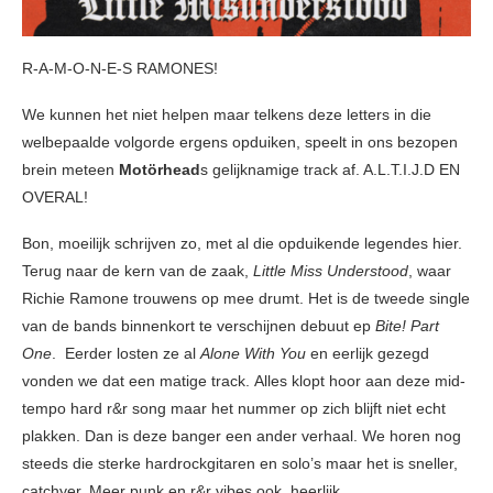
R-A-M-O-N-E-S RAMONES!
We kunnen het niet helpen maar telkens deze letters in die
welbepaalde volgorde ergens opduiken, speelt in ons bezopen
brein meteen
Motörhead
s gelijknamige track af. A.L.T.I.J.D EN
OVERAL!
Bon, moeilijk schrijven zo, met al die opduikende legendes hier.
Terug naar de kern van de zaak,
Little Miss Understood
, waar
Richie Ramone trouwens op mee drumt. Het is de tweede single
van de bands binnenkort te verschijnen debuut ep
Bite! Part
One
. Eerder losten ze al
Alone With You
en eerlijk gezegd
vonden we dat een matige track. Alles klopt hoor aan deze mid-
tempo hard r&r song maar het nummer op zich blijft niet echt
plakken. Dan is deze banger een ander verhaal. We horen nog
steeds die sterke hardrockgitaren en solo’s maar het is sneller,
catchyer. Meer punk en r&r vibes ook, heerlijk.