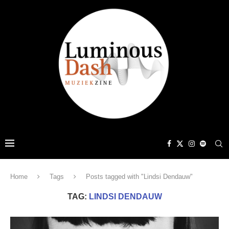
Home
Tags
Posts tagged with "Lindsi Dendauw"
TAG:
LINDSI DENDAUW