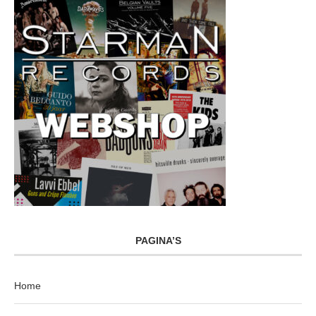
PAGINA’S
Home