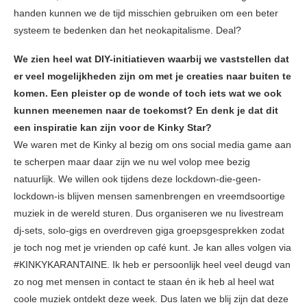
handen kunnen we de tijd misschien gebruiken om een beter
systeem te bedenken dan het neokapitalisme. Deal?
We zien heel wat DIY-initiatieven waarbij we vaststellen dat
er veel mogelijkheden zijn om met je creaties naar buiten te
komen. Een pleister op de wonde of toch iets wat we ook
kunnen meenemen naar de toekomst? En denk je dat dit
een inspiratie kan zijn voor de Kinky Star?
We waren met de Kinky al bezig om ons social media game aan
te scherpen maar daar zijn we nu wel volop mee bezig
natuurlijk. We willen ook tijdens deze lockdown-die-geen-
lockdown-is blijven mensen samenbrengen en vreemdsoortige
muziek in de wereld sturen. Dus organiseren we nu livestream
dj-sets, solo-gigs en overdreven giga groepsgesprekken zodat
je toch nog met je vrienden op café kunt. Je kan alles volgen via
#KINKYKARANTAINE. Ik heb er persoonlijk heel veel deugd van
zo nog met mensen in contact te staan én ik heb al heel wat
coole muziek ontdekt deze week. Dus laten we blij zijn dat deze