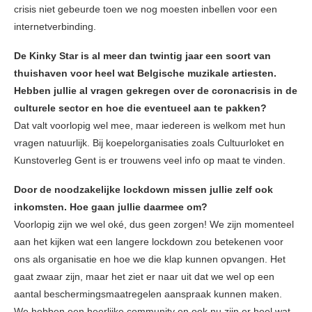
crisis niet gebeurde toen we nog moesten inbellen voor een
internetverbinding.
De Kinky Star is al meer dan twintig jaar een soort van
thuishaven voor heel wat Belgische muzikale artiesten.
Hebben jullie al vragen gekregen over de coronacrisis in de
culturele sector en hoe die eventueel aan te pakken?
Dat valt voorlopig wel mee, maar iedereen is welkom met hun
vragen natuurlijk. Bij koepelorganisaties zoals Cultuurloket en
Kunstoverleg Gent is er trouwens veel info op maat te vinden.
Door de noodzakelijke lockdown missen jullie zelf ook
inkomsten. Hoe gaan jullie daarmee om?
Voorlopig zijn we wel oké, dus geen zorgen! We zijn momenteel
aan het kijken wat een langere lockdown zou betekenen voor
ons als organisatie en hoe we die klap kunnen opvangen. Het
gaat zwaar zijn, maar het ziet er naar uit dat we wel op een
aantal beschermingsmaatregelen aanspraak kunnen maken.
We hebben een heerlijke community en ook nu zijn er heel wat