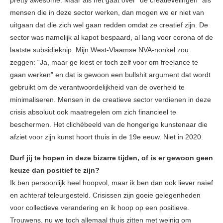
pretty awesome. Maar als het gaat over “de creatievelingen” als
mensen die in deze sector werken, dan mogen we er niet van
uitgaan dat die zich wel gaan redden omdat ze creatief zijn. De
sector was namelijk al kapot bespaard, al lang voor corona of de
laatste subsidieknip. Mijn West-Vlaamse NVA-nonkel zou
zeggen: “Ja, maar ge kiest er toch zelf voor om freelance te
gaan werken” en dat is gewoon een bullshit argument dat wordt
gebruikt om de verantwoordelijkheid van de overheid te
minimaliseren. Mensen in de creatieve sector verdienen in deze
crisis absoluut ook maatregelen om zich financieel te
beschermen. Het clichébeeld van de hongerige kunstenaar die
afziet voor zijn kunst hoort thuis in de 19e eeuw. Niet in 2020.
Durf jij te hopen in deze bizarre tijden, of is er gewoon geen
keuze dan positief te zijn?
Ik ben persoonlijk heel hoopvol, maar ik ben dan ook liever naïef
en achteraf teleurgesteld. Crisissen zijn goeie gelegenheden
voor collectieve verandering en ik hoop op een positieve.
Trouwens, nu we toch allemaal thuis zitten met weinig om