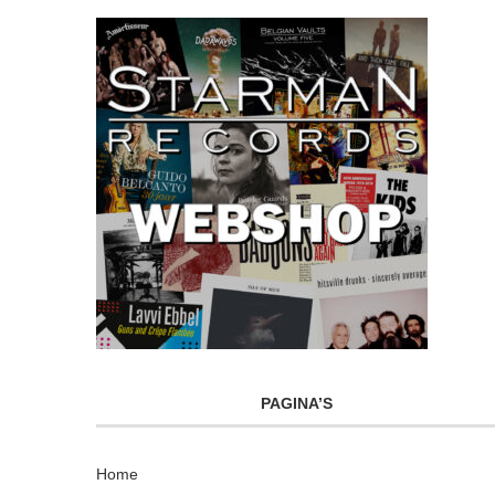
PAGINA’S
Home