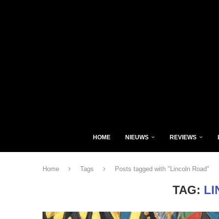
HOME
NIEUWS
REVIEWS
Home
Tags
Posts tagged with "Lincoln Road"
TAG:
LI