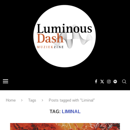
Home
Tags
Posts tagged with "Liminal"
TAG:
LIMINAL