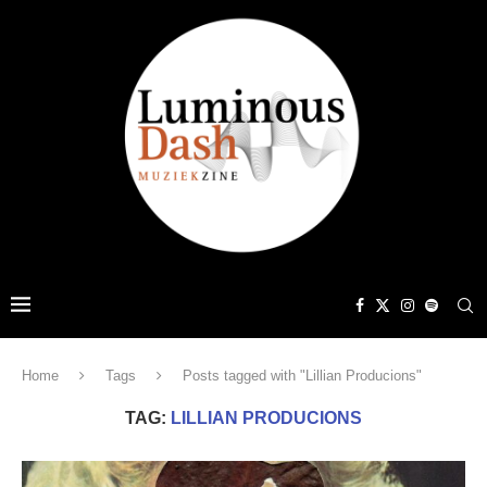
Home
Tags
Posts tagged with "Lillian Producions"
TAG:
LILLIAN PRODUCIONS