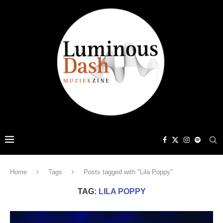
Home
Tags
Posts tagged with "Lila Poppy"
TAG:
LILA POPPY