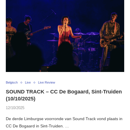
Belgisch
Live
Live Review
SOUND TRACK – CC De Bogaard, Sint-Truiden
(10/10/2025)
12/10/2025
De derde Limburgse voorronde van Sound Track vond plaats in
CC De Bogaard in Sint-Truiden. …