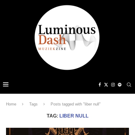
Home
Tags
Posts tagged with "liber null"
TAG:
LIBER NULL