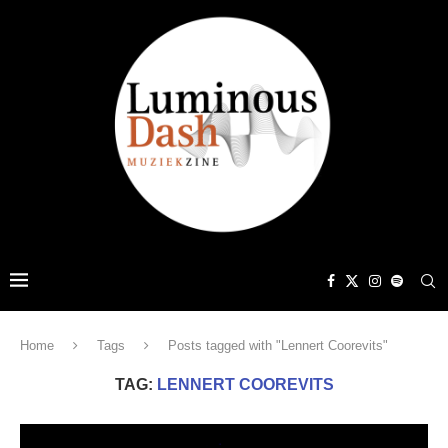
Home
Tags
Posts tagged with "Lennert Coorevits"
TAG:
LENNERT COOREVITS