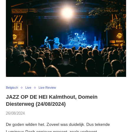
Belgisch
Live
Live Review
JAZZ OP DE HEI Kalmthout, Domein
Diesterweg (24/08/2024)
26/08/2024
De goden wilden het. Zoveel was duidelijk. Dus tekende
Luminous Dash opnieuw present, zoals verhoopt …