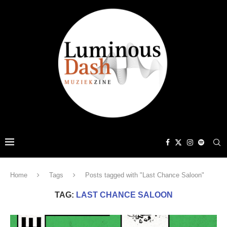
Home
Tags
Posts tagged with "Last Chance Saloon"
TAG:
LAST CHANCE SALOON