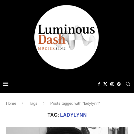
Home
Tags
Posts tagged with "ladylynn"
TAG:
LADYLYNN