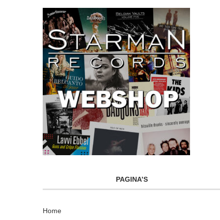
PAGINA’S
Home