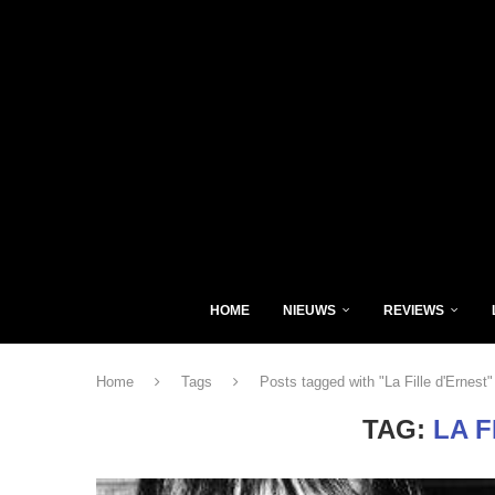
HOME
NIEUWS
REVIEWS
Home
Tags
Posts tagged with "La Fille d'Ernest"
TAG:
LA F