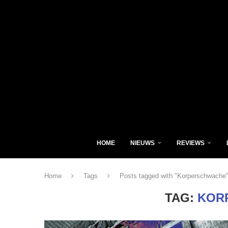
HOME
NIEUWS
REVIEWS
Home
Tags
Posts tagged with "Korperschwache
TAG:
KOR