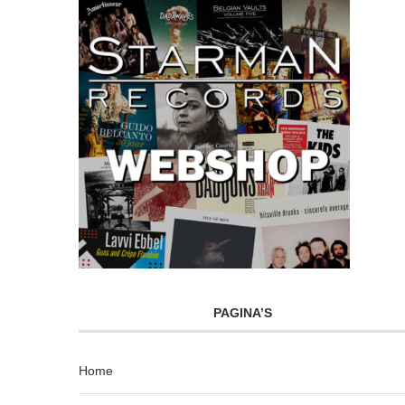
PAGINA’S
Home