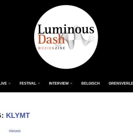
LIVE
FESTIVAL
INTERVIEW
BELGISCH
GRENSVERL
G:
KLYMT
nieuws