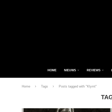
HOME
NIEUWS
REVIEWS
Home
Tags
Posts tagged with "Klymt"
TA