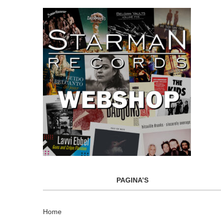
PAGINA’S
Home