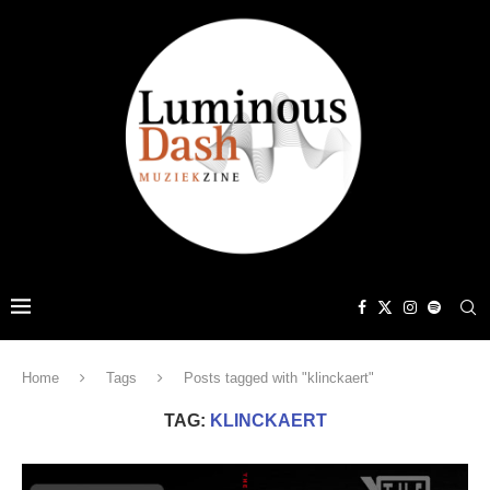
Home
Tags
Posts tagged with "klinckaert"
TAG:
KLINCKAERT