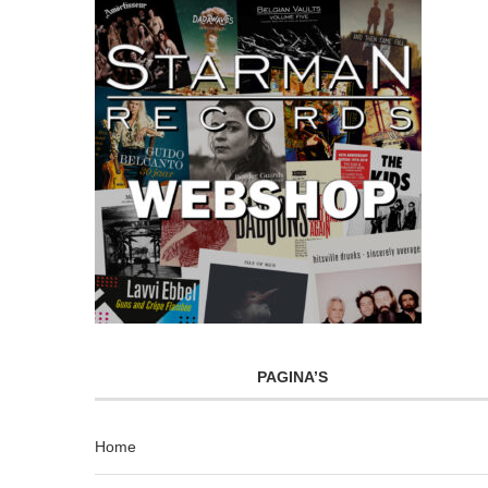
PAGINA’S
Home