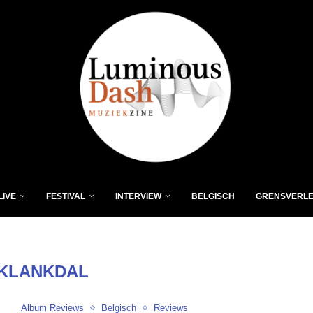
LIVE
FESTIVAL
INTERVIEW
BELGISCH
GRENSVERL
KLANKDAL
Album Reviews
Belgisch
Reviews