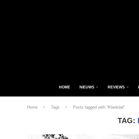
HOME
NIEUWS
REVIEWS
Home
Tags
Posts tagged with "Klankdal"
TAG: