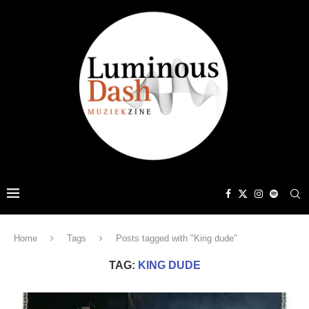
Home
Tags
Posts tagged with "King dude"
TAG:
KING DUDE