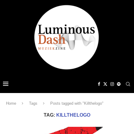
Home
Tags
Posts tagged with "Killthelogo"
TAG:
KILLTHELOGO