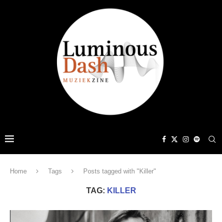
Home
Tags
Posts tagged with "Killer"
TAG:
KILLER