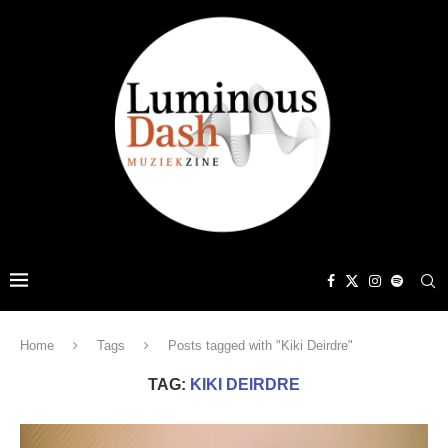
Home
Tags
Posts tagged with "Kiki Deirdre"
TAG:
KIKI DEIRDRE