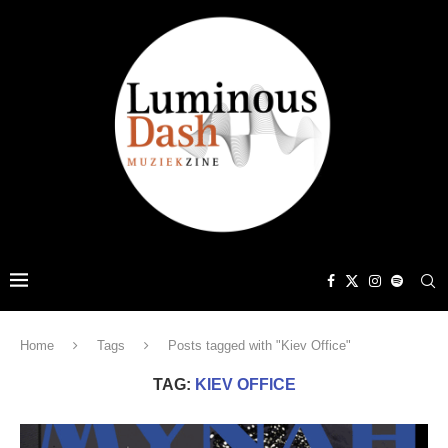
Home
Tags
Posts tagged with "Kiev Office"
TAG:
KIEV OFFICE