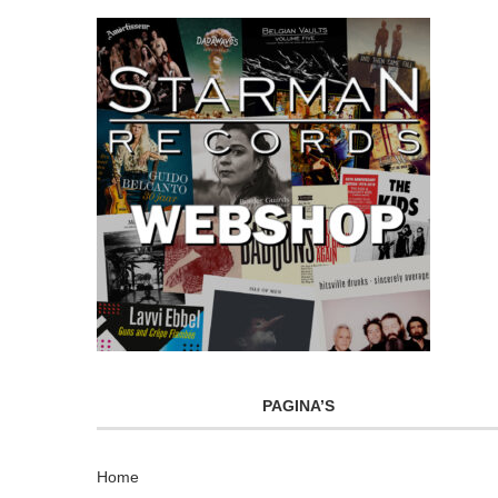
PAGINA’S
Home