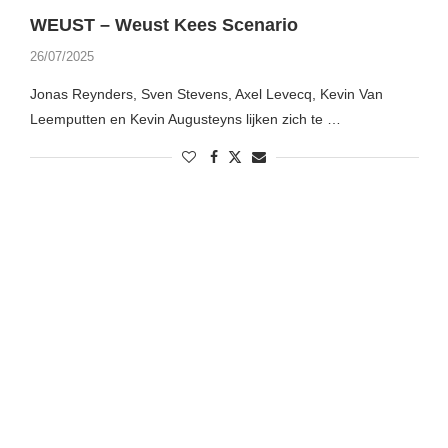
WEUST – Weust Kees Scenario
26/07/2025
Jonas Reynders, Sven Stevens, Axel Levecq, Kevin Van
Leemputten en Kevin Augusteyns lijken zich te …