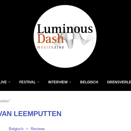
LIVE
FESTIVAL
INTERVIEW
BELGISCH
GRENSVERL
utten"
 VAN LEEMPUTTEN
Belgisch
Reviews