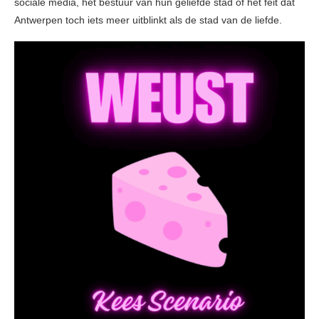
sociale media, het bestuur van hun geliefde stad of het feit dat
Antwerpen toch iets meer uitblinkt als de stad van de liefde.