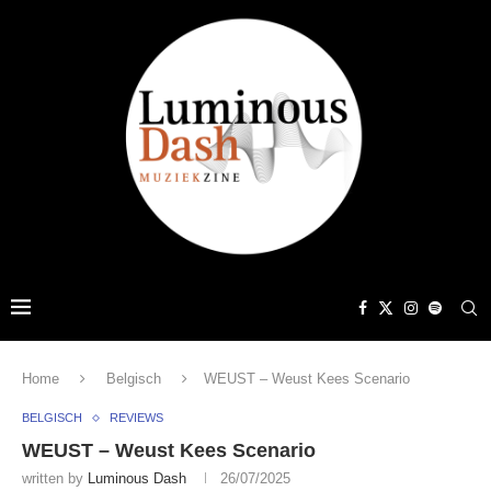
Home
Belgisch
WEUST – Weust Kees Scenario
BELGISCH
REVIEWS
WEUST – Weust Kees Scenario
written by
Luminous Dash
26/07/2025