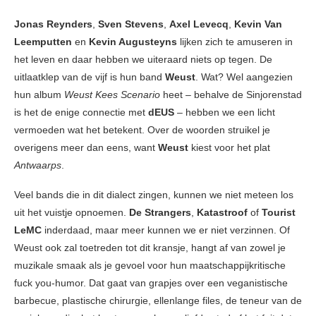
Jonas Reynders
,
Sven Stevens
,
Axel Levecq
,
Kevin Van
Leemputten
en
Kevin Augusteyns
lijken zich te amuseren in
het leven en daar hebben we uiteraard niets op tegen. De
uitlaatklep van de vijf is hun band
Weust
. Wat? Wel aangezien
hun album
Weust Kees Scenario
heet – behalve de Sinjorenstad
is het de enige connectie met
dEUS
– hebben we een licht
vermoeden wat het betekent. Over de woorden struikel je
overigens meer dan eens, want
Weust
kiest voor het plat
Antwaarps
.
Veel bands die in dit dialect zingen, kunnen we niet meteen los
uit het vuistje opnoemen.
De Strangers
,
Katastroof
of
Tourist
LeMC
inderdaad, maar meer kunnen we er niet verzinnen. Of
Weust ook zal toetreden tot dit kransje, hangt af van zowel je
muzikale smaak als je gevoel voor hun maatschappijkritische
fuck you-humor. Dat gaat van grapjes over een veganistische
barbecue, plastische chirurgie, ellenlange files, de teneur van de