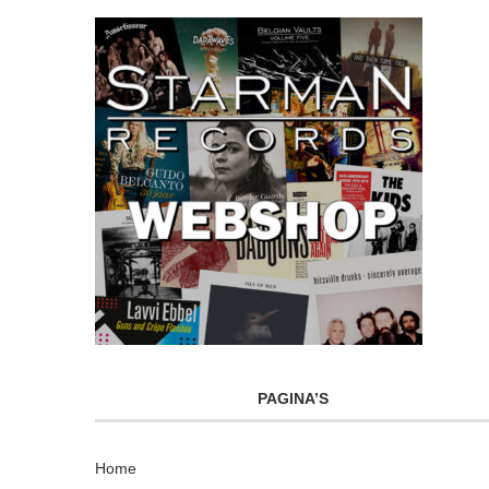
PAGINA’S
Home