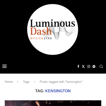
Home
Tags
Posts tagged with "kensington"
TAG:
KENSINGTON