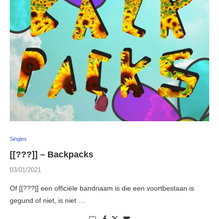
Singles
[[???]] – Backpacks
03/01/2021
Of [[???]] een officiële bandnaam is die een voortbestaan is
gegund of niet, is niet …