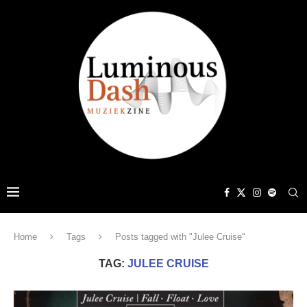
Home
Tags
Posts tagged with "Julee Cruise"
TAG:
JULEE CRUISE