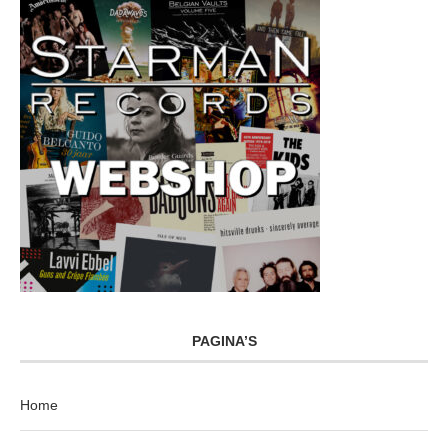
PAGINA’S
Home