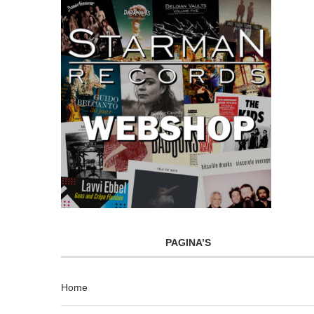
PAGINA’S
Home