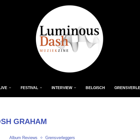
LIVE
FESTIVAL
INTERVIEW
BELGISCH
GRENSVERL
OSH GRAHAM
Album Reviews
Grensverleggers