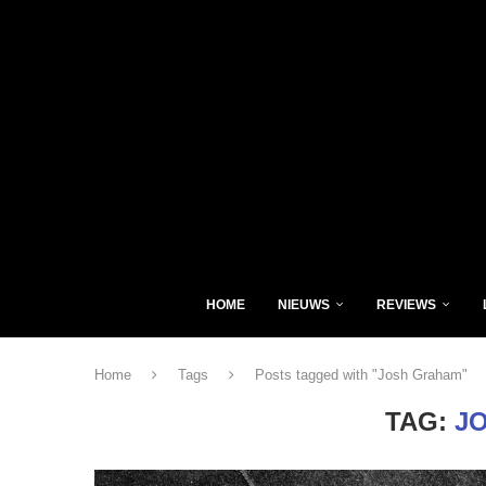
HOME
NIEUWS
REVIEWS
Home
Tags
Posts tagged with "Josh Graham"
TAG:
J