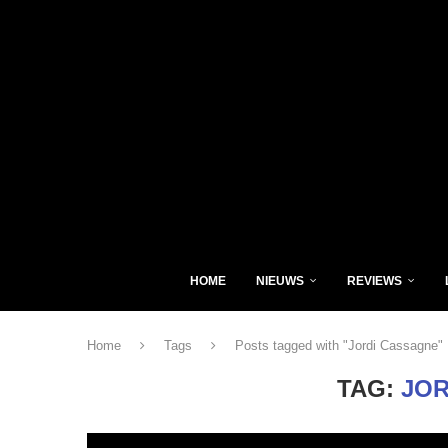
HOME
NIEUWS
REVIEWS
Home
Tags
Posts tagged with "Jordi Cassagne"
TAG:
JOR