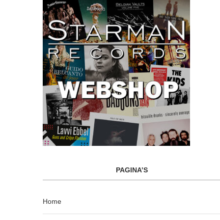
PAGINA’S
Home