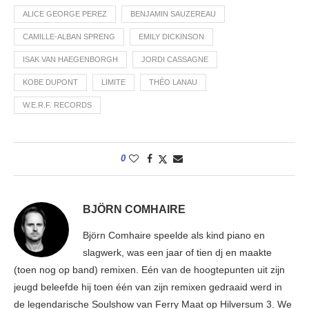
ALICE GEORGE PEREZ
BENJAMIN SAUZEREAU
CAMILLE-ALBAN SPRENG
EMILY DICKINSON
ISAK VAN HAEGENBORGH
JORDI CASSAGNE
KOBE DUPONT
LIMITE
THÉO LANAU
W.E.R.F. RECORDS
0
BJÖRN COMHAIRE
Björn Comhaire speelde als kind piano en
slagwerk, was een jaar of tien dj en maakte
(toen nog op band) remixen. Eén van de hoogtepunten uit zijn
jeugd beleefde hij toen één van zijn remixen gedraaid werd in
de legendarische Soulshow van Ferry Maat op Hilversum 3. We