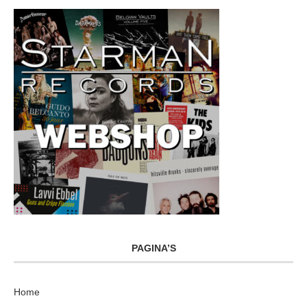
PAGINA’S
Home