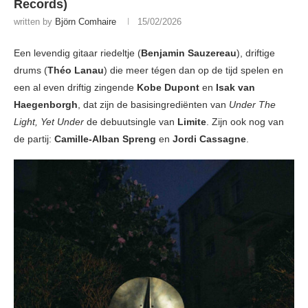
Records)
written by
Björn Comhaire
15/02/2026
Een levendig gitaar riedeltje (
Benjamin Sauzereau
), driftige
drums (
Théo Lanau
) die meer tégen dan op de tijd spelen en
een al even driftig zingende
Kobe Dupont
en
Isak van
Haegenborgh
, dat zijn de basisingrediënten van
Under The
Light, Yet Under
de debuutsingle van
Limite
. Zijn ook nog van
de partij:
Camille-Alban Spreng
en
Jordi Cassagne
.