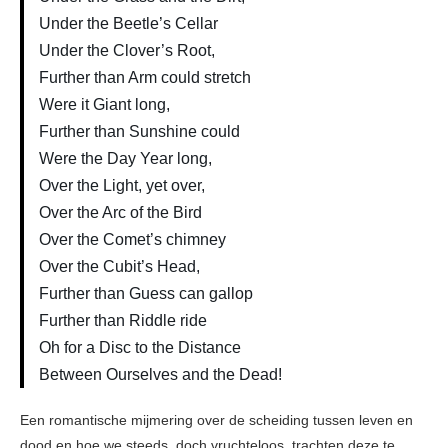
Under the Beetle’s Cellar
Under the Clover’s Root,
Further than Arm could stretch
Were it Giant long,
Further than Sunshine could
Were the Day Year long,
Over the Light, yet over,
Over the Arc of the Bird
Over the Comet’s chimney
Over the Cubit’s Head,
Further than Guess can gallop
Further than Riddle ride
Oh for a Disc to the Distance
Between Ourselves and the Dead!
Een romantische mijmering over de scheiding tussen leven en
dood en hoe we steeds, doch vruchteloos, trachten deze te