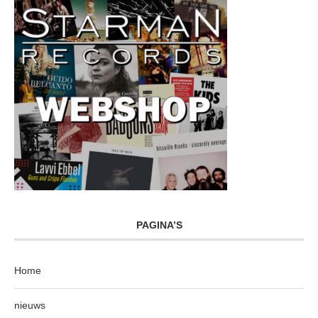
PAGINA’S
Home
nieuws