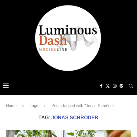
Home
Tags
Posts tagged with "Jonas Schröder"
TAG:
JONAS SCHRÖDER