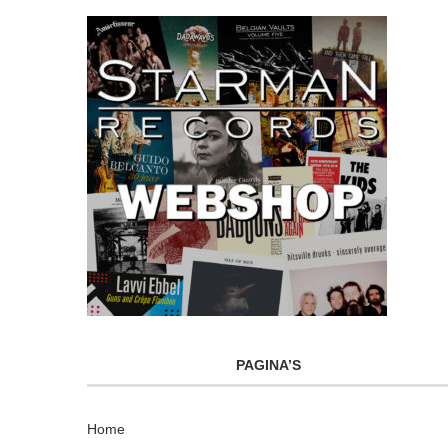
PAGINA’S
Home