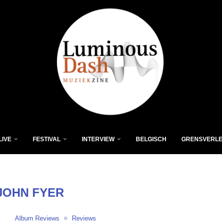
LIVE
FESTIVAL
INTERVIEW
BELGISCH
GRENSVERL
JOHN FYER
Album Reviews
Reviews