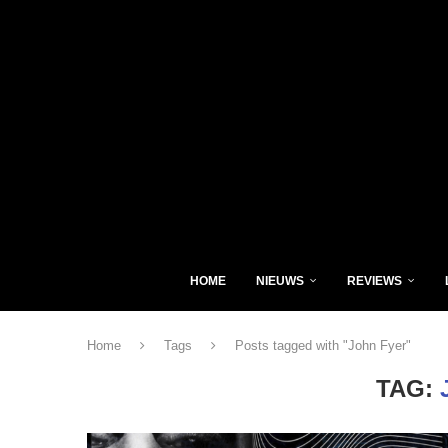
HOME
NIEUWS
REVIEWS
Home
Tags
Posts tagged with "John Fyer"
TAG: