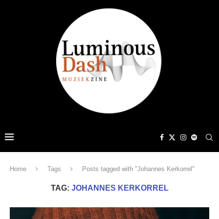
Home
Tags
Posts tagged with "Johannes Kerkorrel"
TAG:
JOHANNES KERKORREL