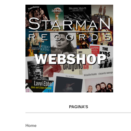
PAGINA’S
Home