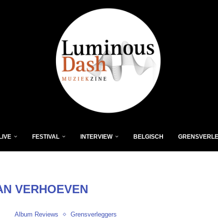
LIVE
FESTIVAL
INTERVIEW
BELGISCH
GRENSVERL
AN VERHOEVEN
Album Reviews
Grensverleggers