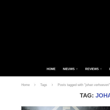
HOME
NIEUWS
REVIEWS
Home
Tags
Posts tagged with "johan verhoeven"
TAG:
JOH