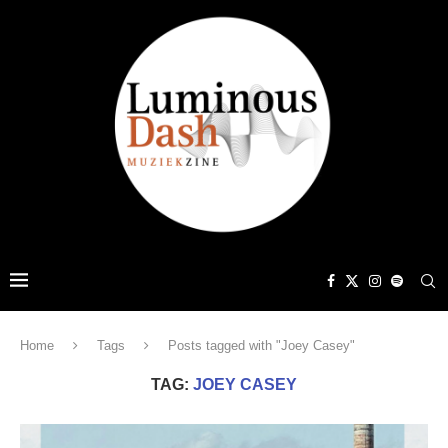
Home
Tags
Posts tagged with "Joey Casey"
TAG:
JOEY CASEY