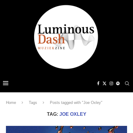
Home
Tags
Posts tagged with "Joe Oxley"
TAG:
JOE OXLEY