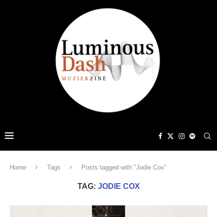
Home
Tags
Posts tagged with "Jodie Cox"
TAG:
JODIE COX