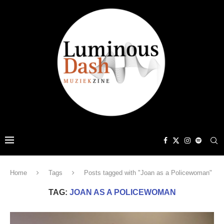
Home
Tags
Posts tagged with "Joan as a Policewoman"
TAG:
JOAN AS A POLICEWOMAN