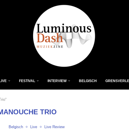
LIVE
FESTIVAL
INTERVIEW
BELGISCH
GRENSVERL
rio"
 MANOUCHE TRIO
Belgisch
Live
Live Review