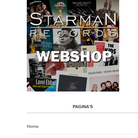
PAGINA’S
Home