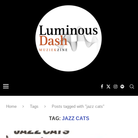
Home
Tags
Posts tagged with "jazz cats"
TAG:
JAZZ CATS