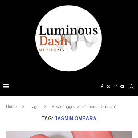
Home
Tags
Posts tagged with "Jasmin Omeara"
TAG:
JASMIN OMEARA