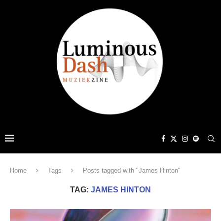
Home
Tags
Posts tagged with "James Hinton"
TAG:
JAMES HINTON