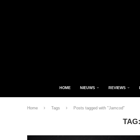
HOME
NIEUWS
REVIEWS
Home
Tags
Posts tagged with "Jamcod"
TAG