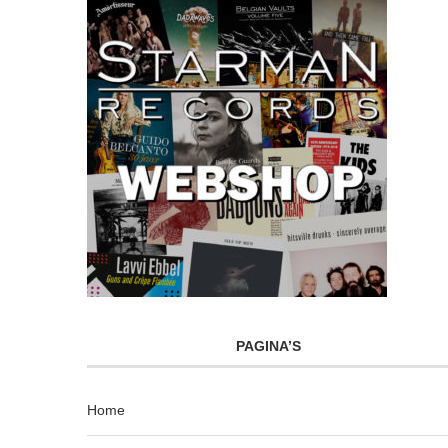
PAGINA’S
Home