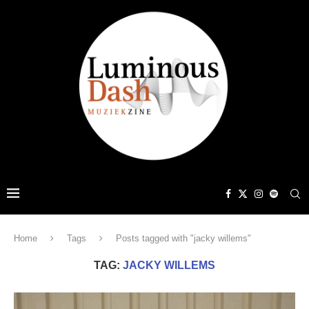
Home
Tags
Posts tagged with "jacky willems"
TAG:
JACKY WILLEMS