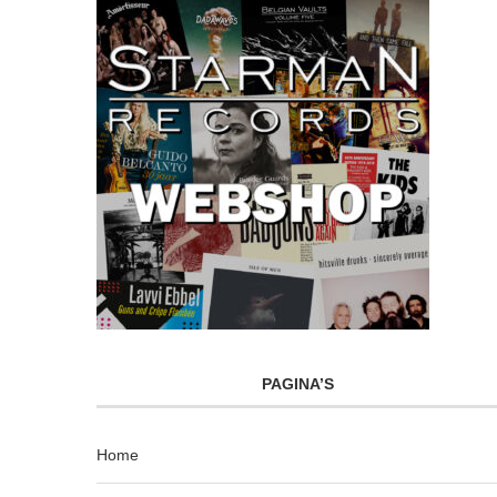
PAGINA’S
Home