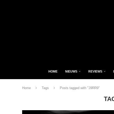
HOME
NIEUWS
REVIEWS
Home
Tags
Posts tagged with "J9RR9"
TA