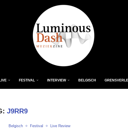
LIVE
FESTIVAL
INTERVIEW
BELGISCH
GRENSVERL
G:
J9RR9
Belgisch
Festival
Live Review