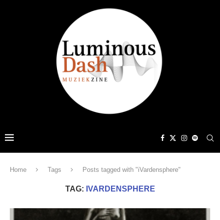
Home
Tags
Posts tagged with "iVardensphere"
TAG:
IVARDENSPHERE