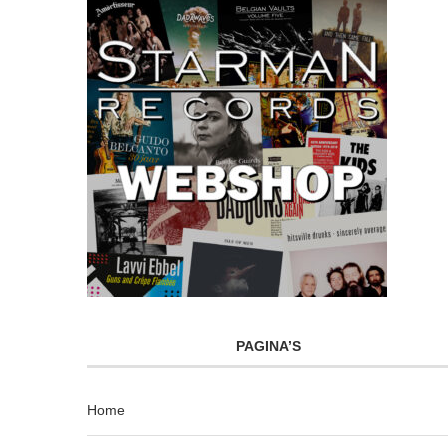
PAGINA’S
Home