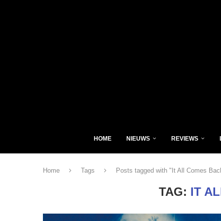
HOME
NIEUWS
REVIEWS
Home
Tags
Posts tagged with "It All Comes Bac
TAG:
IT A